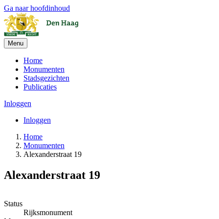
Ga naar hoofdinhoud
Menu
Home
Monumenten
Stadsgezichten
Publicaties
Inloggen
Inloggen
Home
Monumenten
Alexanderstraat 19
Alexanderstraat 19
Leaflet
| ©
OpenStreetMap
, ©
CARTO
+
Status
Rijksmonument