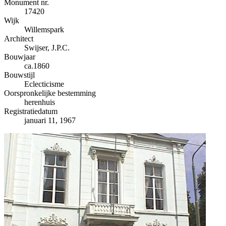
−
Monument nr.
17420
Wijk
Willemspark
Architect
Swijser, J.P.C.
Bouwjaar
ca.1860
Bouwstijl
Eclecticisme
Oorspronkelijke bestemming
herenhuis
Registratiedatum
januari 11, 1967