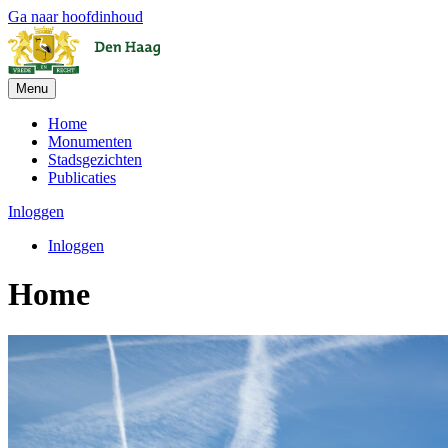
Ga naar hoofdinhoud
Menu
Home
Monumenten
Stadsgezichten
Publicaties
Inloggen
Inloggen
Home