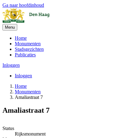
Ga naar hoofdinhoud
Menu
Home
Monumenten
Stadsgezichten
Publicaties
Inloggen
Inloggen
Home
Monumenten
Amaliastraat 7
Amaliastraat 7
Leaflet
| ©
OpenStreetMap
, ©
CARTO
+
Status
Rijksmonument