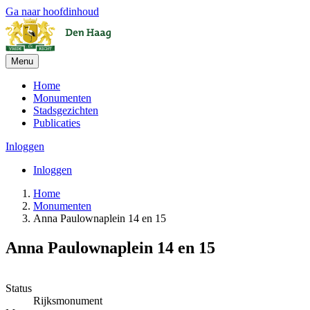
Ga naar hoofdinhoud
Menu
Home
Monumenten
Stadsgezichten
Publicaties
Inloggen
Inloggen
Home
Monumenten
Anna Paulownaplein 14 en 15
Anna Paulownaplein 14 en 15
Leaflet
| ©
OpenStreetMap
, ©
CARTO
+
Status
Rijksmonument