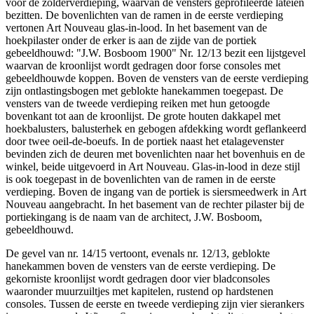
voor de zolderverdieping, waarvan de vensters geprofileerde lateien
bezitten. De bovenlichten van de ramen in de eerste verdieping
vertonen Art Nouveau glas-in-lood. In het basement van de
hoekpilaster onder de erker is aan de zijde van de portiek
gebeeldhouwd: "J.W. Bosboom 1900" Nr. 12/13 bezit een lijstgevel
waarvan de kroonlijst wordt gedragen door forse consoles met
gebeeldhouwde koppen. Boven de vensters van de eerste verdieping
zijn ontlastingsbogen met geblokte hanekammen toegepast. De
vensters van de tweede verdieping reiken met hun getoogde
bovenkant tot aan de kroonlijst. De grote houten dakkapel met
hoekbalusters, balusterhek en gebogen afdekking wordt geflankeerd
door twee oeil-de-boeufs. In de portiek naast het etalagevenster
bevinden zich de deuren met bovenlichten naar het bovenhuis en de
winkel, beide uitgevoerd in Art Nouveau. Glas-in-lood in deze stijl
is ook toegepast in de bovenlichten van de ramen in de eerste
verdieping. Boven de ingang van de portiek is siersmeedwerk in Art
Nouveau aangebracht. In het basement van de rechter pilaster bij de
portiekingang is de naam van de architect, J.W. Bosboom,
gebeeldhouwd.
De gevel van nr. 14/15 vertoont, evenals nr. 12/13, geblokte
hanekammen boven de vensters van de eerste verdieping. De
gekorniste kroonlijst wordt gedragen door vier bladconsoles
waaronder muurzuiltjes met kapitelen, rustend op hardstenen
consoles. Tussen de eerste en tweede verdieping zijn vier sierankers