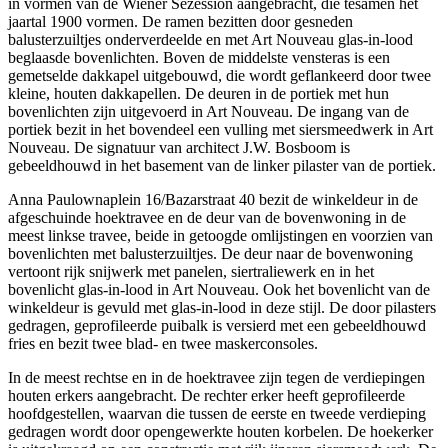
in vormen van de Wiener Sezession aangebracht, die tesamen het
jaartal 1900 vormen. De ramen bezitten door gesneden
balusterzuiltjes onderverdeelde en met Art Nouveau glas-in-lood
beglaasde bovenlichten. Boven de middelste vensteras is een
gemetselde dakkapel uitgebouwd, die wordt geflankeerd door twee
kleine, houten dakkapellen. De deuren in de portiek met hun
bovenlichten zijn uitgevoerd in Art Nouveau. De ingang van de
portiek bezit in het bovendeel een vulling met siersmeedwerk in Art
Nouveau. De signatuur van architect J.W. Bosboom is
gebeeldhouwd in het basement van de linker pilaster van de portiek.
Anna Paulownaplein 16/Bazarstraat 40 bezit de winkeldeur in de
afgeschuinde hoektravee en de deur van de bovenwoning in de
meest linkse travee, beide in getoogde omlijstingen en voorzien van
bovenlichten met balusterzuiltjes. De deur naar de bovenwoning
vertoont rijk snijwerk met panelen, siertraliewerk en in het
bovenlicht glas-in-lood in Art Nouveau. Ook het bovenlicht van de
winkeldeur is gevuld met glas-in-lood in deze stijl. De door pilasters
gedragen, geprofileerde puibalk is versierd met een gebeeldhouwd
fries en bezit twee blad- en twee maskerconsoles.
In de meest rechtse en in de hoektravee zijn tegen de verdiepingen
houten erkers aangebracht. De rechter erker heeft geprofileerde
hoofdgestellen, waarvan die tussen de eerste en tweede verdieping
gedragen wordt door opengewerkte houten korbelen. De hoekerker