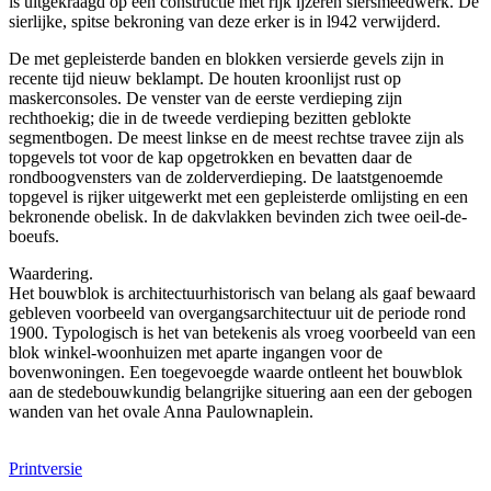
is uitgekraagd op een constructie met rijk ijzeren siersmeedwerk. De
sierlijke, spitse bekroning van deze erker is in l942 verwijderd.
De met gepleisterde banden en blokken versierde gevels zijn in
recente tijd nieuw beklampt. De houten kroonlijst rust op
maskerconsoles. De venster van de eerste verdieping zijn
rechthoekig; die in de tweede verdieping bezitten geblokte
segmentbogen. De meest linkse en de meest rechtse travee zijn als
topgevels tot voor de kap opgetrokken en bevatten daar de
rondboogvensters van de zolderverdieping. De laatstgenoemde
topgevel is rijker uitgewerkt met een gepleisterde omlijsting en een
bekronende obelisk. In de dakvlakken bevinden zich twee oeil-de-
boeufs.
Waardering.
Het bouwblok is architectuurhistorisch van belang als gaaf bewaard
gebleven voorbeeld van overgangsarchitectuur uit de periode rond
1900. Typologisch is het van betekenis als vroeg voorbeeld van een
blok winkel-woonhuizen met aparte ingangen voor de
bovenwoningen. Een toegevoegde waarde ontleent het bouwblok
aan de stedebouwkundig belangrijke situering aan een der gebogen
wanden van het ovale Anna Paulownaplein.
Printversie