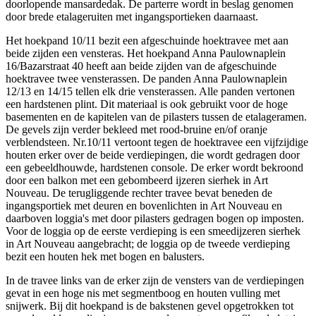
doorlopende mansardedak. De parterre wordt in beslag genomen
door brede etalageruiten met ingangsportieken daarnaast.
Het hoekpand 10/11 bezit een afgeschuinde hoektravee met aan
beide zijden een vensteras. Het hoekpand Anna Paulownaplein
16/Bazarstraat 40 heeft aan beide zijden van de afgeschuinde
hoektravee twee vensterassen. De panden Anna Paulownaplein
12/13 en 14/15 tellen elk drie vensterassen. Alle panden vertonen
een hardstenen plint. Dit materiaal is ook gebruikt voor de hoge
basementen en de kapitelen van de pilasters tussen de etalageramen.
De gevels zijn verder bekleed met rood-bruine en/of oranje
verblendsteen. Nr.10/11 vertoont tegen de hoektravee een vijfzijdige
houten erker over de beide verdiepingen, die wordt gedragen door
een gebeeldhouwde, hardstenen console. De erker wordt bekroond
door een balkon met een gebombeerd ijzeren sierhek in Art
Nouveau. De terugliggende rechter travee bevat beneden de
ingangsportiek met deuren en bovenlichten in Art Nouveau en
daarboven loggia's met door pilasters gedragen bogen op imposten.
Voor de loggia op de eerste verdieping is een smeedijzeren sierhek
in Art Nouveau aangebracht; de loggia op de tweede verdieping
bezit een houten hek met bogen en balusters.
In de travee links van de erker zijn de vensters van de verdiepingen
gevat in een hoge nis met segmentboog en houten vulling met
snijwerk. Bij dit hoekpand is de bakstenen gevel opgetrokken tot