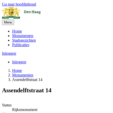
Ga naar hoofdinhoud
Menu
Home
Monumenten
Stadsgezichten
Publicaties
Inloggen
Inloggen
Home
Monumenten
Assendelftstraat 14
Assendelftstraat 14
Leaflet
| ©
OpenStreetMap
, ©
CARTO
+
Status
Rijksmonument