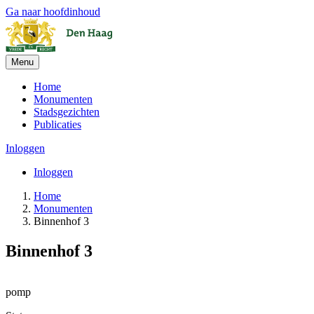
Ga naar hoofdinhoud
Menu
Home
Monumenten
Stadsgezichten
Publicaties
Inloggen
Inloggen
Home
Monumenten
Binnenhof 3
Binnenhof 3
Leaflet
| ©
OpenStreetMap
, ©
CARTO
+
pomp