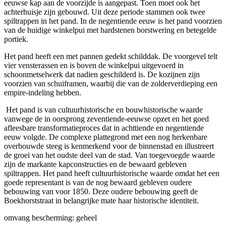
eeuwse kap aan de voorzijde is aangepast. Toen moet ook het
achterhuisje zijn gebouwd. Uit deze periode stammen ook twee
spiltrappen in het pand. In de negentiende eeuw is het pand voorzien
van de huidige winkelpui met hardstenen borstwering en betegelde
portiek.
Het pand heeft een met pannen gedekt schilddak. De voorgevel telt
vier vensterassen en is boven de winkelpui uitgevoerd in
schoonmetselwerk dat nadien geschilderd is. De kozijnen zijn
voorzien van schuiframen, waarbij die van de zolderverdieping een
empire-indeling hebben.
Het pand is van cultuurhistorische en bouwhistorische waarde
vanwege de in oorsprong zeventiende-eeuwse opzet en het goed
afleesbare transformatieproces dat in achttiende en negentiende
eeuw volgde. De complexe plattegrond met een nog herkenbare
overbouwde steeg is kenmerkend voor de binnenstad en illustreert
de groei van het oudste deel van de stad. Van toegevoegde waarde
zijn de markante kapconstructies en de bewaard gebleven
spiltrappen. Het pand heeft cultuurhistorische waarde omdat het een
goede representant is van de nog bewaard gebleven oudere
bebouwing van voor 1850. Deze oudere bebouwing geeft de
Boekhorststraat in belangrijke mate haar historische identiteit.
omvang bescherming: geheel