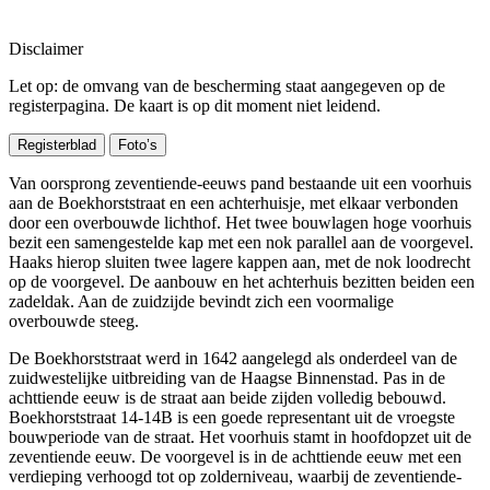
Disclaimer
Let op: de omvang van de bescherming staat aangegeven op de
registerpagina. De kaart is op dit moment niet leidend.
Registerblad
Foto’s
Van oorsprong zeventiende-eeuws pand bestaande uit een voorhuis
aan de Boekhorststraat en een achterhuisje, met elkaar verbonden
door een overbouwde lichthof. Het twee bouwlagen hoge voorhuis
bezit een samengestelde kap met een nok parallel aan de voorgevel.
Haaks hierop sluiten twee lagere kappen aan, met de nok loodrecht
op de voorgevel. De aanbouw en het achterhuis bezitten beiden een
zadeldak. Aan de zuidzijde bevindt zich een voormalige
overbouwde steeg.
De Boekhorststraat werd in 1642 aangelegd als onderdeel van de
zuidwestelijke uitbreiding van de Haagse Binnenstad. Pas in de
achttiende eeuw is de straat aan beide zijden volledig bebouwd.
Boekhorststraat 14-14B is een goede representant uit de vroegste
bouwperiode van de straat. Het voorhuis stamt in hoofdopzet uit de
zeventiende eeuw. De voorgevel is in de achttiende eeuw met een
verdieping verhoogd tot op zolderniveau, waarbij de zeventiende-