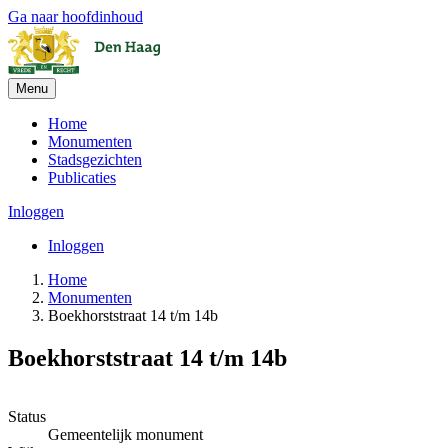
Ga naar hoofdinhoud
Menu
Home
Monumenten
Stadsgezichten
Publicaties
Inloggen
Inloggen
Home
Monumenten
Boekhorststraat 14 t/m 14b
Boekhorststraat 14 t/m 14b
Leaflet
| ©
OpenStreetMap
, ©
CARTO
+
Status
Gemeentelijk monument