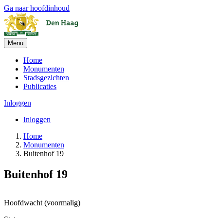
Ga naar hoofdinhoud
Menu
Home
Monumenten
Stadsgezichten
Publicaties
Inloggen
Inloggen
Home
Monumenten
Buitenhof 19
Buitenhof 19
Leaflet
| ©
OpenStreetMap
, ©
CARTO
+
Hoofdwacht (voormalig)