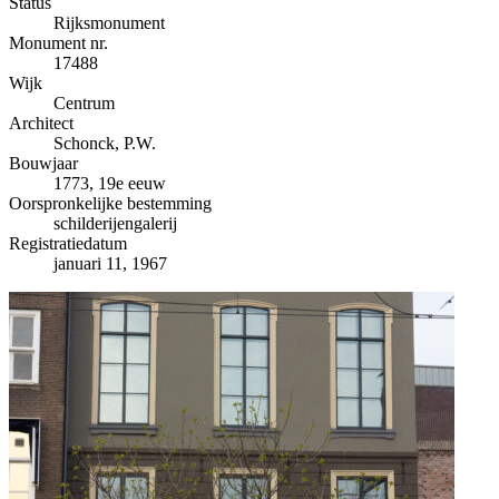
−
Status
Rijksmonument
Monument nr.
17488
Wijk
Centrum
Architect
Schonck, P.W.
Bouwjaar
1773, 19e eeuw
Oorspronkelijke bestemming
schilderijengalerij
Registratiedatum
januari 11, 1967