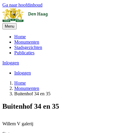
Ga naar hoofdinhoud
Menu
Home
Monumenten
Stadsgezichten
Publicaties
Inloggen
Inloggen
Home
Monumenten
Buitenhof 34 en 35
Buitenhof 34 en 35
Leaflet
| ©
OpenStreetMap
, ©
CARTO
+
Willem V galerij