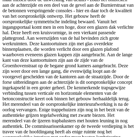
aan de achterzijde en een deel van de gevel aan de Burnierstraat van
de betonnen verspringende consoles - hier en daar toch de kwaliteit
van het oorspronkelijk ontwerp. Het gebouw heeft de
oorspronkelijke symmetrische indeling bewaard. Vanuit het
ingangsportaal komt men in een hoge, door een glazen dak verlichte
hal. Deze heeft een kruisvormige, in een vierkant passende
plattegrond. Aan weerszijden van de hal bevinden zich grote
werkruimten. Deze kantoortuinen zijn met glas overdekte
binnenplaatsen, die worden verlicht door een glazen plafond
waarboven eveneens glazen kappen zijn aangebracht. Aan de lange
kant van deze kantoortuinen zijn aan de zijde van de
Groenhovenstraat op de begane grond kamers aangebracht. Deze
zijn weer door een lange gang, die evenwijdig loopt aan de
voorgevel gescheiden van de kantoren aan de straatzijde. Door de
forse uitbreidingen aan de achterzijde is dit oorspronkelijke concept
ingekapseld in een groter geheel. De kenmerkende trapsgewijze
verbinding tussen verticale en horizontale elementen van de
betonconstructie keert ook binnen het gebouw herhaaldelijk terug.
Het merendeel van de oorspronkelijke interieurafwerking is na de
oorlog vervangen. Enige trappehuizen zijn nog in het bezit van de
authentieke grijzen tegelafwerking met zwarte biezen. Het
merendeel van de ijzeren trapbalusters met houten leuning in nog
authentiek. De commissarissenkamer op de tweede verdieping is het
travee van de hoofdingang heeft als enige ruimte nog het