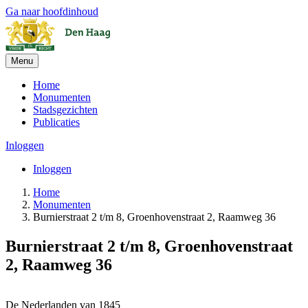
Ga naar hoofdinhoud
Menu
Home
Monumenten
Stadsgezichten
Publicaties
Inloggen
Inloggen
Home
Monumenten
Burnierstraat 2 t/m 8, Groenhovenstraat 2, Raamweg 36
Burnierstraat 2 t/m 8, Groenhovenstraat
2, Raamweg 36
Leaflet
| ©
OpenStreetMap
, ©
CARTO
+
De Nederlanden van 1845