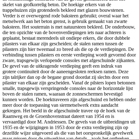
skelet van grofkorrelig beton. De hoekige erkers van de
trappehuizen zijn grotendeels bekleed met glazen bouwstenen.
Verder is er overwegend rode baksteen gebruikt; overal waar het
metselwerk aan het beton grenst, is gebruik gemaakt van zwarte
baksteen. Het souterrain is met natuursteen bekleed. De onderbouw,
die ten opzichte van de bovenverdiepingen iets naar achteren is
geplaatst, bestaat merendeels uit ondiepe erkers, die door dubbele
pilasters van elkaar zijn gescheiden; de stalen ramen tussen de
pilasters zijn hier tweemaal zo breed als die op de verdiepingen. De
verbinding tussen pilasters en eerste verdieping wordt gevormd door
zware, trapsgewijs verlopende consoles met afgeschuinde zijkanten.
De gevel van de uitkragende verdieping geeft een indruk van
grotere continuiteit door de aaneengesloten reeksen ramen. Deze
zijn talrijker dan op de begane grond doordat zij slechts door een
pilaster van elkaar zijn gescheiden. Vanaf de pilsters lopen betonnen
smalle, trapsgewijs verspringende consoles naar de horizontale lijst
boven de stalen ramen, waaraan de zonneschermen bevestigd
kunnen worden. De hoektraveeen zijn afgeschuind en hebben onder
meer door de toepassing van siermetselwerk extra aandacht
gekregen. Het beeld in de afgeschuinde travee op de hoek van de
Raamweg en de Groenhovenstraat dateert van 1954 en is
vervaardigd door M. Andriessen. De gevels van de uitbreidingen uit
1935 en de wijzigingen in 1953 door de extra verdieping zijn op
dezelfde wijze uitgevoerd als die van het oorspronkelijk gevelwerk
maar missen door de uitwerking van details - zoals het ontbreken