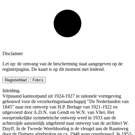
Disclaimer
Let op: de omvang van de bescherming staat aangegeven op de
registerpagina. De kaart is op dit moment niet leidend.
Registerblad
Foto’s
Inleiding.
Vrijstaand kantoorpand uit 1924-1927 in rationele vormgeving
gebouwd voor de verzekeringsmaatschappij "De Nederlanden van
1845" naar een ontwerp van H.P. Berlage van 1921-1922 en
uitgevoerd door A.D.N. van Gendt en W.N. van Vliet. Het
oorspronkelijke symmetrische ontwerp werd in 1933 aan de
achterzijde aanzienlijk uitgebreid naar ontwerp van de architect W.
Duyff. In de Tweede Wereldoorlog is de vleugel aan de Raamweg
door de Duitsers afgebroken en ca. 1948 weer opgebouwd. In 1952-