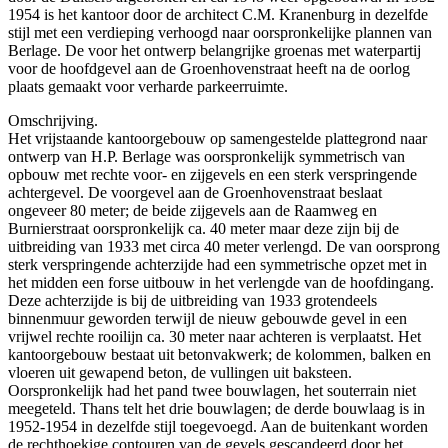
1954 is het kantoor door de architect C.M. Kranenburg in dezelfde
stijl met een verdieping verhoogd naar oorspronkelijke plannen van
Berlage. De voor het ontwerp belangrijke groenas met waterpartij
voor de hoofdgevel aan de Groenhovenstraat heeft na de oorlog
plaats gemaakt voor verharde parkeerruimte.
Omschrijving.
Het vrijstaande kantoorgebouw op samengestelde plattegrond naar
ontwerp van H.P. Berlage was oorspronkelijk symmetrisch van
opbouw met rechte voor- en zijgevels en een sterk verspringende
achtergevel. De voorgevel aan de Groenhovenstraat beslaat
ongeveer 80 meter; de beide zijgevels aan de Raamweg en
Burnierstraat oorspronkelijk ca. 40 meter maar deze zijn bij de
uitbreiding van 1933 met circa 40 meter verlengd. De van oorsprong
sterk verspringende achterzijde had een symmetrische opzet met in
het midden een forse uitbouw in het verlengde van de hoofdingang.
Deze achterzijde is bij de uitbreiding van 1933 grotendeels
binnenmuur geworden terwijl de nieuw gebouwde gevel in een
vrijwel rechte rooilijn ca. 30 meter naar achteren is verplaatst. Het
kantoorgebouw bestaat uit betonvakwerk; de kolommen, balken en
vloeren uit gewapend beton, de vullingen uit baksteen.
Oorspronkelijk had het pand twee bouwlagen, het souterrain niet
meegeteld. Thans telt het drie bouwlagen; de derde bouwlaag is in
1952-1954 in dezelfde stijl toegevoegd. Aan de buitenkant worden
de rechthoekige contouren van de gevels gescandeerd door het