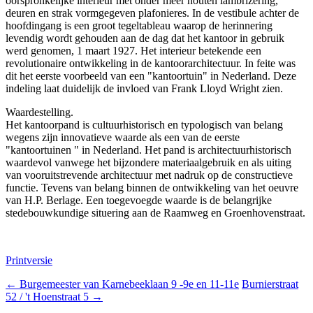
oorspronkelijke interieur met onder meer houten lambrizering,
deuren en strak vormgegeven plafonieres. In de vestibule achter de
hoofdingang is een groot tegeltableau waarop de herinnering
levendig wordt gehouden aan de dag dat het kantoor in gebruik
werd genomen, 1 maart 1927. Het interieur betekende een
revolutionaire ontwikkeling in de kantoorarchitectuur. In feite was
dit het eerste voorbeeld van een "kantoortuin" in Nederland. Deze
indeling laat duidelijk de invloed van Frank Lloyd Wright zien.
Waardestelling.
Het kantoorpand is cultuurhistorisch en typologisch van belang
wegens zijn innovatieve waarde als een van de eerste
"kantoortuinen " in Nederland. Het pand is architectuurhistorisch
waardevol vanwege het bijzondere materiaalgebruik en als uiting
van vooruitstrevende architectuur met nadruk op de constructieve
functie. Tevens van belang binnen de ontwikkeling van het oeuvre
van H.P. Berlage. Een toegevoegde waarde is de belangrijke
stedebouwkundige situering aan de Raamweg en Groenhovenstraat.
Printversie
←
Burgemeester van Karnebeeklaan 9 -9e en 11-11e
Burnierstraat
52 / 't Hoenstraat 5
→