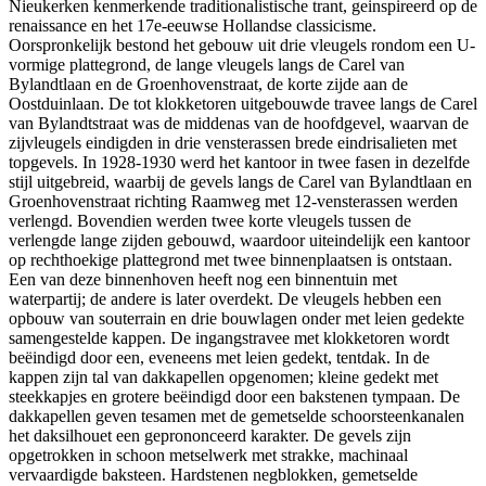
Nieukerken kenmerkende traditionalistische trant, geinspireerd op de
renaissance en het 17e-eeuwse Hollandse classicisme.
Oorspronkelijk bestond het gebouw uit drie vleugels rondom een U-
vormige plattegrond, de lange vleugels langs de Carel van
Bylandtlaan en de Groenhovenstraat, de korte zijde aan de
Oostduinlaan. De tot klokketoren uitgebouwde travee langs de Carel
van Bylandtstraat was de middenas van de hoofdgevel, waarvan de
zijvleugels eindigden in drie vensterassen brede eindrisalieten met
topgevels. In 1928-1930 werd het kantoor in twee fasen in dezelfde
stijl uitgebreid, waarbij de gevels langs de Carel van Bylandtlaan en
Groenhovenstraat richting Raamweg met 12-vensterassen werden
verlengd. Bovendien werden twee korte vleugels tussen de
verlengde lange zijden gebouwd, waardoor uiteindelijk een kantoor
op rechthoekige plattegrond met twee binnenplaatsen is ontstaan.
Een van deze binnenhoven heeft nog een binnentuin met
waterpartij; de andere is later overdekt. De vleugels hebben een
opbouw van souterrain en drie bouwlagen onder met leien gedekte
samengestelde kappen. De ingangstravee met klokketoren wordt
beëindigd door een, eveneens met leien gedekt, tentdak. In de
kappen zijn tal van dakkapellen opgenomen; kleine gedekt met
steekkapjes en grotere beëindigd door een bakstenen tympaan. De
dakkapellen geven tesamen met de gemetselde schoorsteenkanalen
het daksilhouet een geprononceerd karakter. De gevels zijn
opgetrokken in schoon metselwerk met strakke, machinaal
vervaardigde baksteen. Hardstenen negblokken, gemetselde