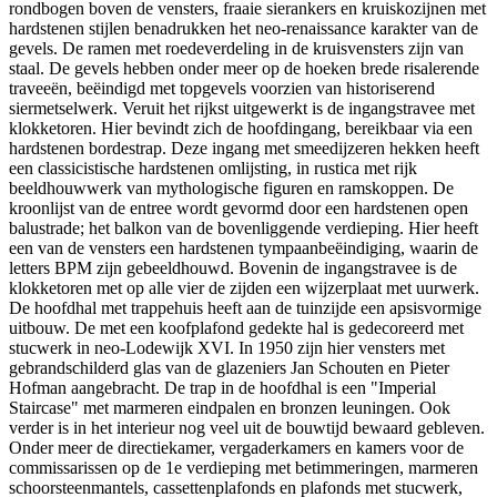
rondbogen boven de vensters, fraaie sierankers en kruiskozijnen met
hardstenen stijlen benadrukken het neo-renaissance karakter van de
gevels. De ramen met roedeverdeling in de kruisvensters zijn van
staal. De gevels hebben onder meer op de hoeken brede risalerende
traveeën, beëindigd met topgevels voorzien van historiserend
siermetselwerk. Veruit het rijkst uitgewerkt is de ingangstravee met
klokketoren. Hier bevindt zich de hoofdingang, bereikbaar via een
hardstenen bordestrap. Deze ingang met smeedijzeren hekken heeft
een classicistische hardstenen omlijsting, in rustica met rijk
beeldhouwwerk van mythologische figuren en ramskoppen. De
kroonlijst van de entree wordt gevormd door een hardstenen open
balustrade; het balkon van de bovenliggende verdieping. Hier heeft
een van de vensters een hardstenen tympaanbeëindiging, waarin de
letters BPM zijn gebeeldhouwd. Bovenin de ingangstravee is de
klokketoren met op alle vier de zijden een wijzerplaat met uurwerk.
De hoofdhal met trappehuis heeft aan de tuinzijde een apsisvormige
uitbouw. De met een koofplafond gedekte hal is gedecoreerd met
stucwerk in neo-Lodewijk XVI. In 1950 zijn hier vensters met
gebrandschilderd glas van de glazeniers Jan Schouten en Pieter
Hofman aangebracht. De trap in de hoofdhal is een "Imperial
Staircase" met marmeren eindpalen en bronzen leuningen. Ook
verder is in het interieur nog veel uit de bouwtijd bewaard gebleven.
Onder meer de directiekamer, vergaderkamers en kamers voor de
commissarissen op de 1e verdieping met betimmeringen, marmeren
schoorsteenmantels, cassettenplafonds en plafonds met stucwerk,