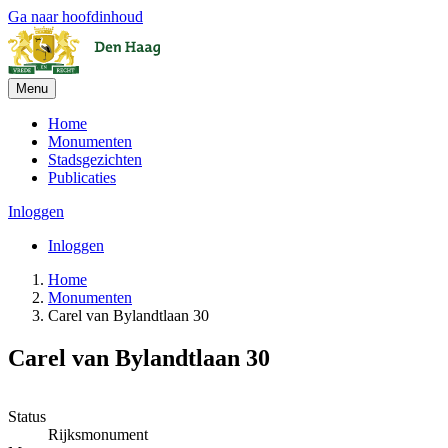
Ga naar hoofdinhoud
Menu
Home
Monumenten
Stadsgezichten
Publicaties
Inloggen
Inloggen
Home
Monumenten
Carel van Bylandtlaan 30
Carel van Bylandtlaan 30
Leaflet
| ©
OpenStreetMap
, ©
CARTO
+
Status
Rijksmonument