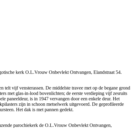
eo-gotische kerk O.L.Vrouw Onbevlekt Ontvangen, Elandstraat 54.
n telt vijf vensterassen. De middelste travee met op de begane grond
rs met glas-in-lood bovenlichten; de eerste verdieping vijf zesruits
ele paneeldeur, is in 1947 vervangen door een enkele deur. Het
kpilasters zijn in schoon metselwerk uitgevoerd. De geprofileerde
tuursteen. Het dak is met pannen gedekt.
aangrenzende parochiekerk de O.L.Vrouw Onbevlekt Ontvangen,