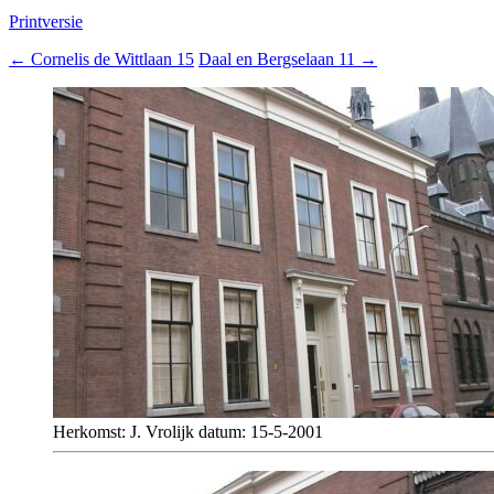
Printversie
←
Cornelis de Wittlaan 15
Daal en Bergselaan 11
→
Herkomst: J. Vrolijk datum: 15-5-2001