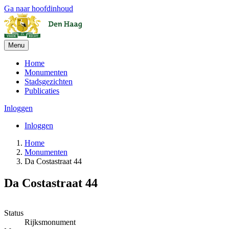
Ga naar hoofdinhoud
Menu
Home
Monumenten
Stadsgezichten
Publicaties
Inloggen
Inloggen
Home
Monumenten
Da Costastraat 44
Da Costastraat 44
+
Status
Rijksmonument