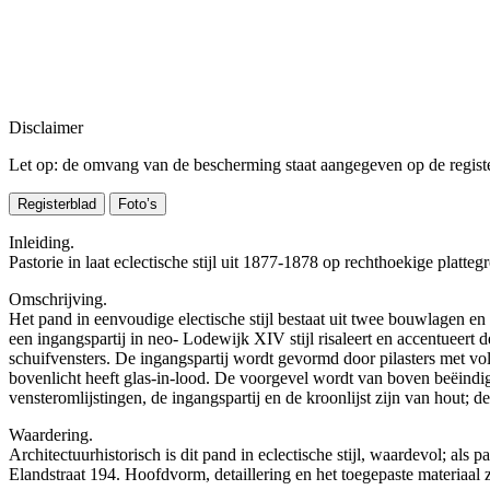
Disclaimer
Let op: de omvang van de bescherming staat aangegeven op de register
Registerblad
Foto’s
Inleiding.
Pastorie in laat eclectische stijl uit 1877-1878 op rechthoekige pla
Omschrijving.
Het pand in eenvoudige electische stijl bestaat uit twee bouwlagen e
een ingangspartij in neo- Lodewijk XIV stijl risaleert en accentueert 
schuifvensters. De ingangspartij wordt gevormd door pilasters met vo
bovenlicht heeft glas-in-lood. De voorgevel wordt van boven beëindig
vensteromlijstingen, de ingangspartij en de kroonlijst zijn van hout; 
Waardering.
Architectuurhistorisch is dit pand in eclectische stijl, waardevol; a
Elandstraat 194. Hoofdvorm, detaillering en het toegepaste materiaal z