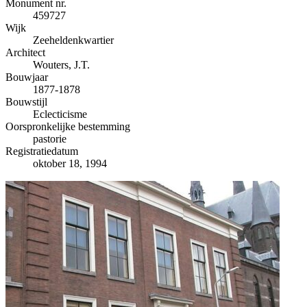
−
Monument nr.
459727
Wijk
Zeeheldenkwartier
Architect
Wouters, J.T.
Bouwjaar
1877-1878
Bouwstijl
Eclecticisme
Oorspronkelijke bestemming
pastorie
Registratiedatum
oktober 18, 1994