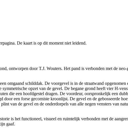
pagina. De kaart is op dit moment niet leidend.
ttegrond, ontworpen door T.J. Wouters. Het pand is verbonden met de n
n een omgaand schilddak. De voorgevel is in de straatwand opgenomen e
de symmetrische opzet van de gevel. De begane grond heeft vier H-venste
luten die een hoofdgestel dragen. De voordeur, oorspronkelijk een dubb
d door een forse gecorniste kroonlijst. De gevel en de gebosseerde hoe
de plint van de gevel en de onderdorpels van alle negen vensters van na
ls pastorie is het functioneel, visueel en ruimtelijk verbonden met de 
ijn gaaf.