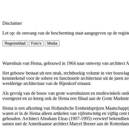
Disclaimer
Let op: de omvang van de bescherming staat aangegeven op de register
Registerblad
Foto’s
Media
Warenhuis van Hema, gebouwd in 1964 naar ontwerp van architect A.
Het gebouw bestaat uit een strak, rechthoekig volume in vier bouwlag
kenmerkend voor de sobere en functionele architectuur uit de jaren ze
weelderige architectuur van de Bijenkorf ernaast.
Als gevolg van de bouw van grote warenhuizen en modewinkels onder
voortgezet en zo kreeg ook de Hema een filiaal aan de Grote Marktstr
Hema is een afkorting van Hollandsche Eenheidsprijzen Maatschappij
waren er in de Hema alleen artikelen van vijfentwintig en vijftig cent
gehouden. Architect Abraham Elzas (1907-1995) verwierf bekendheid a
samen met de Amerikaanse architect Marcel Breuer aan de Rotterdams