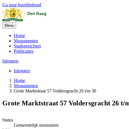
Ga naar hoofdinhoud
Menu
Home
Monumenten
Stadsgezichten
Publicaties
Inloggen
Inloggen
Home
Monumenten
Grote Marktstraat 57 Voldersgracht 26 t/m 30
Grote Marktstraat 57 Voldersgracht 26 t/
+
Status
Gemeentelijk monument