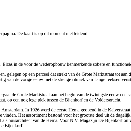
pagina. De kaart is op dit moment niet leidend.
 Elzas in de voor de wederopbouw kenmerkende sobere en functionele
en, gelegen op een perceel dat strekt van de Grote Marktstraat tot aan
stig van de vorige eeuw met de strenge ritmiek van lange reeksen venste
gaat de Grote Marktstraat aan het begin van de twintigste eeuw een 
aat, op een nog lege plek tussen de Bijenkorf en de Voldersgracht.
 Amsterdam. In 1926 werd de eerste Hema geopend in de Kalverstraat 
 te vinden. Het assortiment bestond voor het grootste deel uit de dagelij
ls huisarchitect van de Hema. Voor N.V. Magazijn De Bijenkorf ontwie
e Bijenkorf.