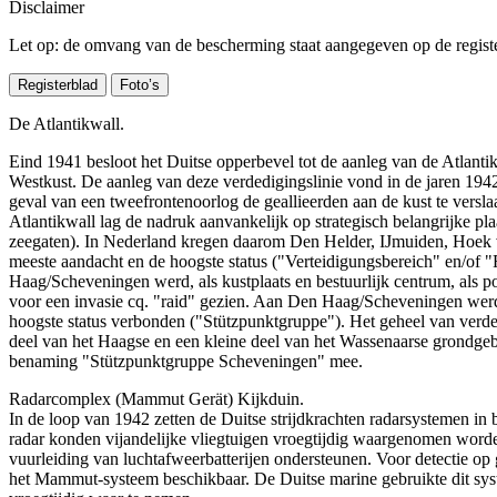
Disclaimer
Let op: de omvang van de bescherming staat aangegeven op de register
Registerblad
Foto’s
De Atlantikwall.
Eind 1941 besloot het Duitse opperbevel tot de aanleg van de Atlanti
Westkust. De aanleg van deze verdedigingslinie vond in de jaren 1942
geval van een tweefrontenoorlog de geallieerden aan de kust te versla
Atlantikwall lag de nadruk aanvankelijk op strategisch belangrijke pl
zeegaten). In Nederland kregen daarom Den Helder, IJmuiden, Hoek 
meeste aandacht en de hoogste status ("Verteidigungsbereich" en/of
Haag/Scheveningen werd, als kustplaats en bestuurlijk centrum, als pot
voor een invasie cq. "raid" gezien. Aan Den Haag/Scheveningen wer
hoogste status verbonden ("Stützpunktgruppe"). Het geheel van verd
deel van het Haagse en een kleine deel van het Wassenaarse grondgeb
benaming "Stützpunktgruppe Scheveningen" mee.
Radarcomplex (Mammut Gerät) Kijkduin.
In de loop van 1942 zetten de Duitse strijdkrachten radarsystemen in 
radar konden vijandelijke vliegtuigen vroegtijdig waargenomen word
vuurleiding van luchtafweerbatterijen ondersteunen. Voor detectie op
het Mammut-systeem beschikbaar. De Duitse marine gebruikte dit s