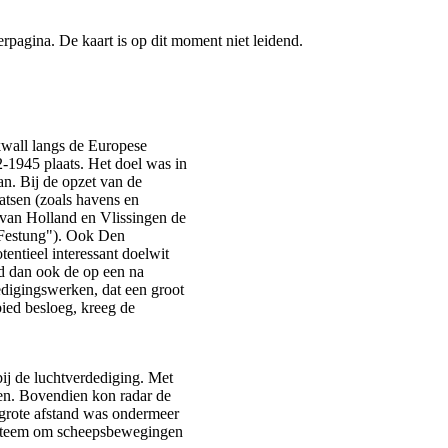
pagina. De kaart is op dit moment niet leidend.
kwall langs de Europese
-1945 plaats. Het doel was in
an. Bij de opzet van de
aatsen (zoals havens en
van Holland en Vlissingen de
 "Festung"). Ook Den
entieel interessant doelwit
d dan ook de op een na
edigingswerken, dat een groot
ied besloeg, kreeg de
bij de luchtverdediging. Met
en. Bovendien kon radar de
 grote afstand was ondermeer
ysteem om scheepsbewegingen