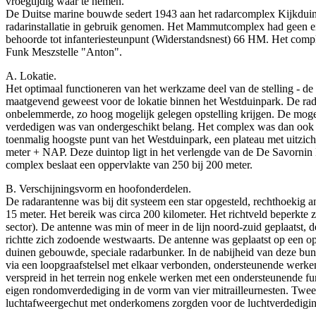
vroegtijdig waar te nemen.
De Duitse marine bouwde sedert 1943 aan het radarcomplex Kijkduin
radarinstallatie in gebruik genomen. Het Mammutcomplex had geen 
behoorde tot infanteriesteunpunt (Widerstandsnest) 66 HM. Het comp
Funk Meszstelle "Anton".
A. Lokatie.
Het optimaal functioneren van het werkzame deel van de stelling - de
maatgevend geweest voor de lokatie binnen het Westduinpark. De ra
onbelemmerde, zo hoog mogelijk gelegen opstelling krijgen. De mogeli
verdedigen was van ondergeschikt belang. Het complex was dan ook 
toenmalig hoogste punt van het Westduinpark, een plateau met uitzich
meter + NAP. Deze duintop ligt in het verlengde van de De Savorni
complex beslaat een oppervlakte van 250 bij 200 meter.
B. Verschijningsvorm en hoofonderdelen.
De radarantenne was bij dit systeem een star opgesteld, rechthoekig a
15 meter. Het bereik was circa 200 kilometer. Het richtveld beperkte 
sector). De antenne was min of meer in de lijn noord-zuid geplaatst, 
richtte zich zodoende westwaarts. De antenne was geplaatst op een o
duinen gebouwde, speciale radarbunker. In de nabijheid van deze bun
via een loopgraafstelsel met elkaar verbonden, ondersteunende werke
verspreid in het terrein nog enkele werken met een ondersteunende fun
eigen rondomverdediging in de vorm van vier mitrailleurnesten. Twee
luchtafweergechut met onderkomens zorgden voor de luchtverdedigin