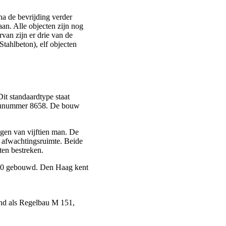
na de bevrijding verder
an. Alle objecten zijn nog
van zijn er drie van de
tahlbeton), elf objecten
it standaardtype staat
Baunummer 8658. De bouw
ngen van vijftien man. De
e afwachtingsruimte. Beide
ten bestreken.
ca 70 gebouwd. Den Haag kent
end als Regelbau M 151,