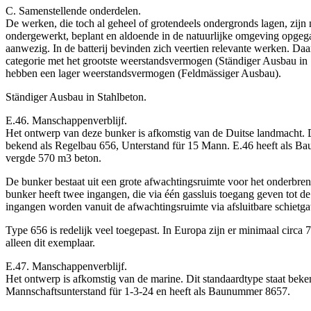
C. Samenstellende onderdelen.
De werken, die toch al geheel of grotendeels ondergronds lagen, zijn 
ondergewerkt, beplant en aldoende in de natuurlijke omgeving opgega
aanwezig. In de batterij bevinden zich veertien relevante werken. Daar
categorie met het grootste weerstandsvermogen (Ständiger Ausbau in S
hebben een lager weerstandsvermogen (Feldmässiger Ausbau).
Ständiger Ausbau in Stahlbeton.
E.46. Manschappenverblijf.
Het ontwerp van deze bunker is afkomstig van de Duitse landmacht. D
bekend als Regelbau 656, Unterstand für 15 Mann. E.46 heeft als 
vergde 570 m3 beton.
De bunker bestaat uit een grote afwachtingsruimte voor het onderbre
bunker heeft twee ingangen, die via één gassluis toegang geven tot d
ingangen worden vanuit de afwachtingsruimte via afsluitbare schietga
Type 656 is redelijk veel toegepast. In Europa zijn er minimaal cir
alleen dit exemplaar.
E.47. Manschappenverblijf.
Het ontwerp is afkomstig van de marine. Dit standaardtype staat bek
Mannschaftsunterstand für 1-3-24 en heeft als Baunummer 8657.