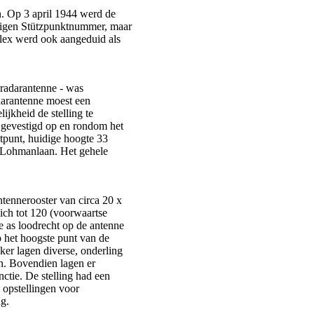
. Op 3 april 1944 werd de
eigen Stützpunktnummer, maar
lex werd ook aangeduid als
 radarantenne - was
darantenne moest een
jkheid de stelling te
gevestigd op en rondom het
tpunt, huidige hoogte 33
n Lohmanlaan. Het gehele
ntennerooster van circa 20 x
zich tot 120 (voorwaartse
de as loodrecht op de antenne
p het hoogste punt van de
ker lagen diverse, onderling
n. Bovendien lagen er
ctie. De stelling had een
 opstellingen voor
g.