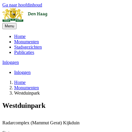
Ga naar hoofdinhoud
Menu
Home
Monumenten
Stadsgezichten
Publicaties
Inloggen
Inloggen
Home
Monumenten
Westduinpark
Westduinpark
+
Radarcomplex (Mammut Gerat) Kijkduin