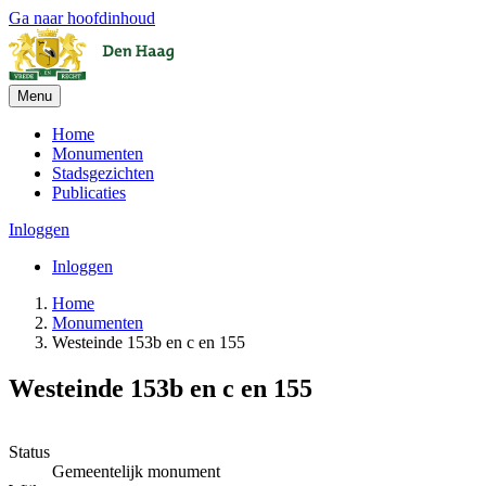
Ga naar hoofdinhoud
Menu
Home
Monumenten
Stadsgezichten
Publicaties
Inloggen
Inloggen
Home
Monumenten
Westeinde 153b en c en 155
Westeinde 153b en c en 155
Leaflet
| ©
OpenStreetMap
, ©
CARTO
+
Status
Gemeentelijk monument