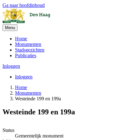
Ga naar hoofdinhoud
Menu
Home
Monumenten
Stadsgezichten
Publicaties
Inloggen
Inloggen
Home
Monumenten
Westeinde 199 en 199a
Westeinde 199 en 199a
Leaflet
| ©
OpenStreetMap
, ©
CARTO
+
Status
Gemeentelijk monument