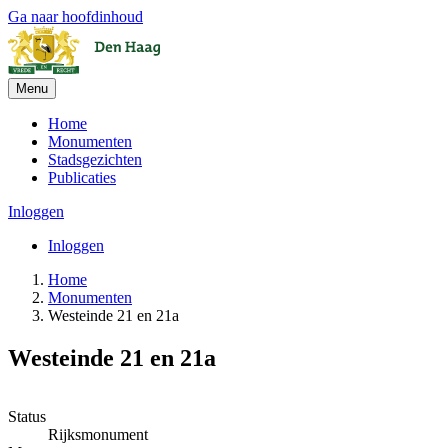
Ga naar hoofdinhoud
Menu
Home
Monumenten
Stadsgezichten
Publicaties
Inloggen
Inloggen
Home
Monumenten
Westeinde 21 en 21a
Westeinde 21 en 21a
+
Status
Rijksmonument