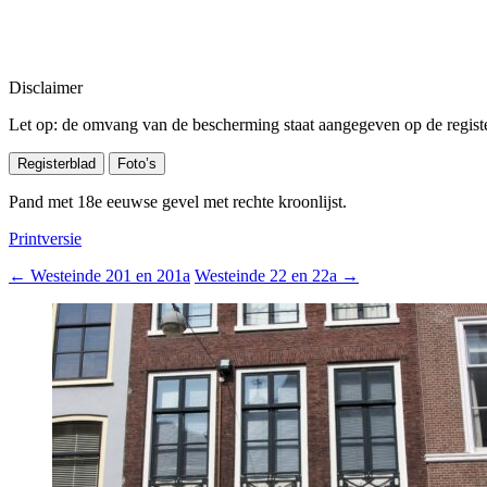
Disclaimer
Let op: de omvang van de bescherming staat aangegeven op de register
Registerblad
Foto’s
Pand met 18e eeuwse gevel met rechte kroonlijst.
Printversie
←
Westeinde 201 en 201a
Westeinde 22 en 22a
→