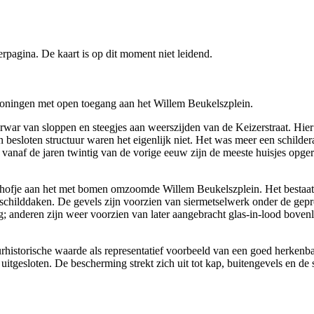
pagina. De kaart is op dit moment niet leidend.
 woningen met open toegang aan het Willem Beukelszplein.
war van sloppen en steegjes aan weerszijden van de Keizerstraat. Hier 
esloten structuur waren het eigenlijk niet. Het was meer een schilderac
vanaf de jaren twintig van de vorige eeuw zijn de meeste huisjes opge
iehofje aan het met bomen omzoomde Willem Beukelszplein. Het bestaat u
ilddaken. De gevels zijn voorzien van siermetselwerk onder de geprofi
 anderen zijn weer voorzien van later aangebracht glas-in-lood bovenlich
uurhistorische waarde als representatief voorbeeld van een goed herken
itgesloten. De bescherming strekt zich uit tot kap, buitengevels en de s