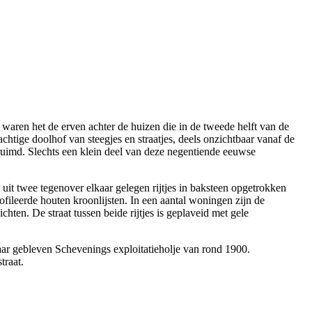
waren het de erven achter de huizen die in de tweede helft van de
htige doolhof van steegjes en straatjes, deels onzichtbaar vanaf de
ruimd. Slechts een klein deel van deze negentiende eeuwse
it twee tegenover elkaar gelegen rijtjes in baksteen opgetrokken
leerde houten kroonlijsten. In een aantal woningen zijn de
ten. De straat tussen beide rijtjes is geplaveid met gele
baar gebleven Schevenings exploitatieholje van rond 1900.
traat.