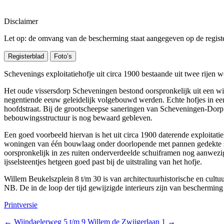
Disclaimer
Let op: de omvang van de bescherming staat aangegeven op de register
Registerblad
Foto’s
Schevenings exploitatiehofje uit circa 1900 bestaande uit twee rijen
Het oude vissersdorp Scheveningen bestond oorspronkelijk uit een wir
negentiende eeuw geleidelijk volgebouwd werden. Echte hofjes in een b
hoofdstraat. Bij de grootscheepse saneringen van Scheveningen-Dorp 
bebouwingsstructuur is nog bewaard gebleven.
Een goed voorbeeld hiervan is het uit circa 1900 daterende exploitat
woningen van één bouwlaag onder doorlopende met pannen gedekte sch
oorspronkelijk in zes ruiten onderverdeelde schuiframen nog aanwezig;
ijsselsteentjes hetgeen goed past bij de uitstraling van het hofje.
Willem Beukelszplein 8 t/m 30 is van architectuurhistorische en cult
NB. De in de loop der tijd gewijzigde interieurs zijn van bescherming u
Printversie
←
Wijndaelerweg 5 t/m 9
Willem de Zwijgerlaan 1
→