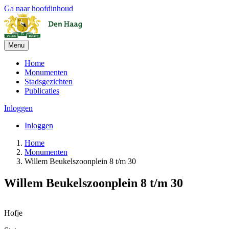
Ga naar hoofdinhoud
Menu
Home
Monumenten
Stadsgezichten
Publicaties
Inloggen
Inloggen
Home
Monumenten
Willem Beukelszoonplein 8 t/m 30
Willem Beukelszoonplein 8 t/m 30
+
Hofje