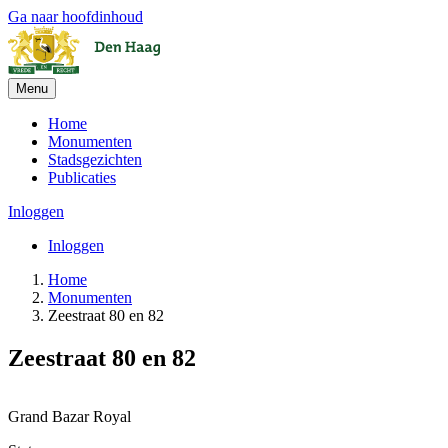
Ga naar hoofdinhoud
Menu
Home
Monumenten
Stadsgezichten
Publicaties
Inloggen
Inloggen
Home
Monumenten
Zeestraat 80 en 82
Zeestraat 80 en 82
Leaflet
| ©
OpenStreetMap
, ©
CARTO
+
Grand Bazar Royal