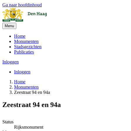
Ga naar hoofdinhoud
Menu
Home
Monumenten
Stadsgezichten
Publicaties
Inloggen
Inloggen
Home
Monumenten
Zeestraat 94 en 94a
Zeestraat 94 en 94a
Leaflet
| ©
OpenStreetMap
, ©
CARTO
+
Status
Rijksmonument