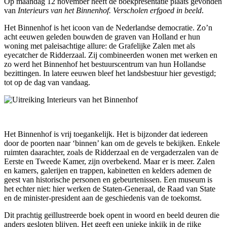
Op maandag 12 november heeft de boekpresentatie plaats gevonden
van
Interieurs van het Binnenhof. Verscholen erfgoed in beeld
.
Het Binnenhof is het icoon van de Nederlandse democratie. Zo’n
acht eeuwen geleden bouwden de graven van Holland er hun
woning met paleisachtige allure: de Grafelijke Zalen met als
eyecatcher de Ridderzaal. Zij combineerden wonen met werken en
zo werd het Binnenhof het bestuurscentrum van hun Hollandse
bezit
tingen. In latere eeuwen bleef het
landsbestuur hier gevestigd;
tot op de dag van vandaag.
He
t Bin
nen
hof is vrij toegankelijk. Het is bijzonder dat iedereen
door de poorten naar ‘binnen’ kan om de gevels te bekijken. Enkele
ruimten daarachter, zoals de Ridderzaal en de vergaderzalen van de
Eerste en Tweede Kamer, zijn overbekend. Maar er is meer. Zalen
en kamers, galerijen en trappen, kabinetten en kelders ademen de
geest van historische personen en gebeurtenissen. Een museum is
het echter niet: hier werken de Staten-Generaal, de Raad van State
en de minister-president aan de geschiedenis van de toekomst.
Dit prachtig geïllustreerde boek opent in woord en beeld deuren die
anders gesloten blijven. Het geeft een unieke inkijk in de rijke