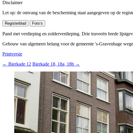
Disclaimer
Let op: de omvang van de bescherming staat aangegeven op de register
Registerblad
Foto’s
Pand met verdieping en zolderverdieping. Drie traveeën brede lijstgeve
Gebouw van algemeen belang voor de gemeente 's-Gravenhage wegens
Printversie
←
Bierkade 12
Bierkade 18, 18a, 18b
→