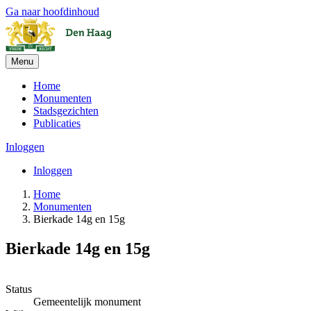
Ga naar hoofdinhoud
Menu
Home
Monumenten
Stadsgezichten
Publicaties
Inloggen
Inloggen
Home
Monumenten
Bierkade 14g en 15g
Bierkade 14g en 15g
+
Status
Gemeentelijk monument