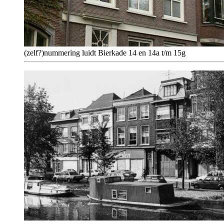
(zelf?)nummering luidt Bierkade 14 en 14a t/m 15g