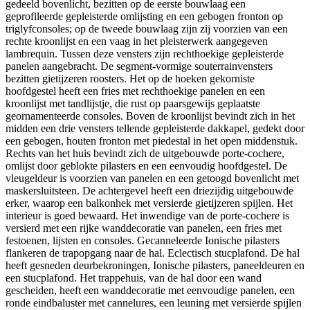
gedeeld bovenlicht, bezitten op de eerste bouwlaag een
geprofileerde gepleisterde omlijsting en een gebogen fronton op
triglyfconsoles; op de tweede bouwlaag zijn zij voorzien van een
rechte kroonlijst en een vaag in het pleisterwerk aangegeven
lambrequin. Tussen deze vensters zijn rechthoekige gepleisterde
panelen aangebracht. De segment-vormige souterrainvensters
bezitten gietijzeren roosters. Het op de hoeken gekorniste
hoofdgestel heeft een fries met rechthoekige panelen en een
kroonlijst met tandlijstje, die rust op paarsgewijs geplaatste
geornamenteerde consoles. Boven de kroonlijst bevindt zich in het
midden een drie vensters tellende gepleisterde dakkapel, gedekt door
een gebogen, houten fronton met piedestal in het open middenstuk.
Rechts van het huis bevindt zich de uitgebouwde porte-cochere,
omlijst door geblokte pilasters en een eenvoudig hoofdgestel. De
vleugeldeur is voorzien van panelen en een getoogd bovenlicht met
maskersluitsteen. De achtergevel heeft een driezijdig uitgebouwde
erker, waarop een balkonhek met versierde gietijzeren spijlen. Het
interieur is goed bewaard. Het inwendige van de porte-cochere is
versierd met een rijke wanddecoratie van panelen, een fries met
festoenen, lijsten en consoles. Gecanneleerde Ionische pilasters
flankeren de trapopgang naar de hal. Eclectisch stucplafond. De hal
heeft gesneden deurbekroningen, Ionische pilasters, paneeldeuren en
een stucplafond. Het trappehuis, van de hal door een wand
gescheiden, heeft een wanddecoratie met eenvoudige panelen, een
ronde eindbaluster met cannelures, een leuning met versierde spijlen