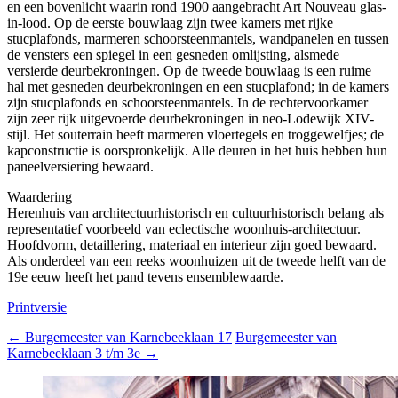
en een bovenlicht waarin rond 1900 aangebracht Art Nouveau glas-
in-lood. Op de eerste bouwlaag zijn twee kamers met rijke
stucplafonds, marmeren schoorsteenmantels, wandpanelen en tussen
de vensters een spiegel in een gesneden omlijsting, alsmede
versierde deurbekroningen. Op de tweede bouwlaag is een ruime
hal met gesneden deurbekroningen en een stucplafond; in de kamers
zijn stucplafonds en schoorsteenmantels. In de rechtervoorkamer
zijn zeer rijk uitgevoerde deurbekroningen in neo-Lodewijk XIV-
stijl. Het souterrain heeft marmeren vloertegels en troggewelfjes; de
kapconstructie is oorspronkelijk. Alle deuren in het huis hebben hun
paneelversiering bewaard.
Waardering
Herenhuis van architectuurhistorisch en cultuurhistorisch belang als
representatief voorbeeld van eclectische woonhuis-architectuur.
Hoofdvorm, detaillering, materiaal en interieur zijn goed bewaard.
Als onderdeel van een reeks woonhuizen uit de tweede helft van de
19e eeuw heeft het pand tevens ensemblewaarde.
Printversie
←
Burgemeester van Karnebeeklaan 17
Burgemeester van
Karnebeeklaan 3 t/m 3e
→