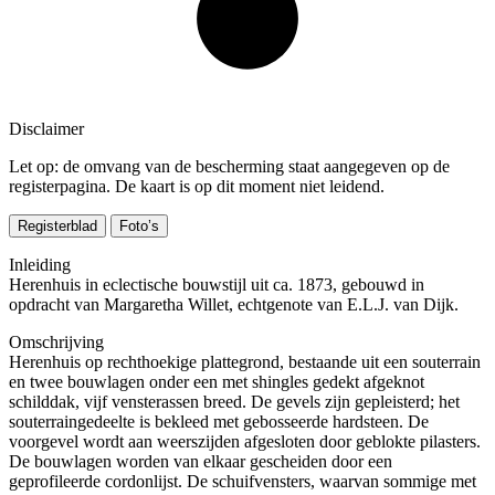
Disclaimer
Let op: de omvang van de bescherming staat aangegeven op de
registerpagina. De kaart is op dit moment niet leidend.
Registerblad
Foto’s
Inleiding
Herenhuis in eclectische bouwstijl uit ca. 1873, gebouwd in
opdracht van Margaretha Willet, echtgenote van E.L.J. van Dijk.
Omschrijving
Herenhuis op rechthoekige plattegrond, bestaande uit een souterrain
en twee bouwlagen onder een met shingles gedekt afgeknot
schilddak, vijf vensterassen breed. De gevels zijn gepleisterd; het
souterraingedeelte is bekleed met gebosseerde hardsteen. De
voorgevel wordt aan weerszijden afgesloten door geblokte pilasters.
De bouwlagen worden van elkaar gescheiden door een
geprofileerde cordonlijst. De schuifvensters, waarvan sommige met