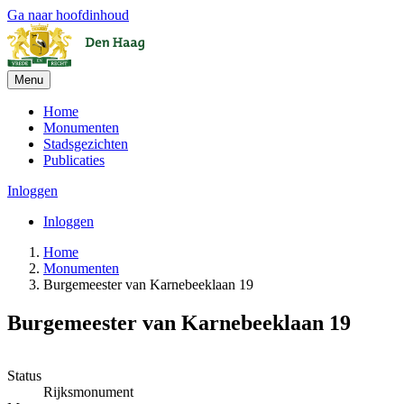
Ga naar hoofdinhoud
Menu
Home
Monumenten
Stadsgezichten
Publicaties
Inloggen
Inloggen
Home
Monumenten
Burgemeester van Karnebeeklaan 19
Burgemeester van Karnebeeklaan 19
Leaflet
| ©
OpenStreetMap
, ©
CARTO
+
Status
Rijksmonument