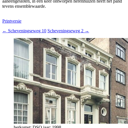
aaneengesloten, in een keer ontworpen herenhuizen heeft het pand
tevens ensemblewaarde.
Printversie
←
Scheveningseweg 10
Scheveningseweg 2
→
herkomst: DSO jaar: 1998