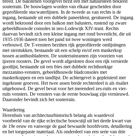
breed. De bakstenen voorgevel bezit een met natuursteen bekleed
souterrain. De bouwlagen worden van elkaar gescheiden door
geprofileerde stucwaterlijsten. In de tweede as van rechts is de
ingang, bestaande uit een dubbele paneeldeur, gesitueerd. De ingang
wordt bekroond door een balkon met balusters, rustend op zware
gebeeldhouwde consoles in neo-Lodewijk XIV-trant. Rechts
daarvan bevindt zich een kleine ingang met rond bovenlicht, die uit
1935-1936 dateert toen het pand tot twee woningen werd
verbouwd. De T-vensters bezitten rijk geprofileerde omlijstingen
met sierstukken, bestaande uit een schelp en/of een maskerkop
tussen acanthusbladeren. De souterrainramen zijn voorzien van
ijzeren roosters. De gevel wordt afgesloten door een rijk versierde
gootlijst, bestaande uit een fries met dubbele rechthoekige
mezzanino-vensters, gebeeldhouwde bladconsoles met
maskerkoppen en een tandlijst. De achtergevel is gepleisterd met
ingekraste groeven. Het twee assen brede rechterdeel is als risaliet
uitgebouwd. De gevel bevat voor het merendeel zes-ruits en vier-
ruits vensters. De vensters van de eerste bouwlaag zijn vernieuwd.
Daaronder bevindt zich het souterrain.
Waardering
Herenhuis van architectuurhistorisch belang als waardevol
voorbeeld van de rijke eclectische bouwstijl uit het derde kwart van
de 19e eeuw en vanwege de gaaf bewaarde hoofdvorm, detaillering
en het toegepaste materiaal. Als onderdeel van een serie van drie