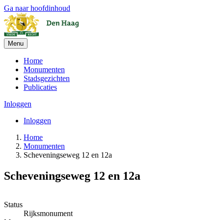
Ga naar hoofdinhoud
Menu
Home
Monumenten
Stadsgezichten
Publicaties
Inloggen
Inloggen
Home
Monumenten
Scheveningseweg 12 en 12a
Scheveningseweg 12 en 12a
Leaflet
| ©
OpenStreetMap
, ©
CARTO
+
Status
Rijksmonument