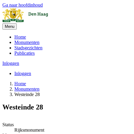
Ga naar hoofdinhoud
Menu
Home
Monumenten
Stadsgezichten
Publicaties
Inloggen
Inloggen
Home
Monumenten
Westeinde 28
Westeinde 28
Leaflet
| ©
OpenStreetMap
, ©
CARTO
+
Status
Rijksmonument