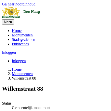
Ga naar hoofdinhoud
Menu
Home
Monumenten
Stadsgezichten
Publicaties
Inloggen
Inloggen
Home
Monumenten
Willemstraat 88
Willemstraat 88
+
Status
Gemeentelijk monument