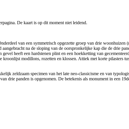
pagina. De kaart is op dit moment niet leidend.
ijl. Onderdeel van een symmetrisch opgezette groep van drie woonhuizen (
rd aangebracht na de sloping van de oorspronkelijke kap die de drie p
en gevel heeft een hardstenen plint en een hoekketting van gecementeer
kroonlijst modillons, rozetten en klossen. Attiek met korte pilasters tu
elijk zeldzaam specimen van het late neo-classicisme en van typologi
 van drie panden is opgenomen. De betekenis als monument in een 1