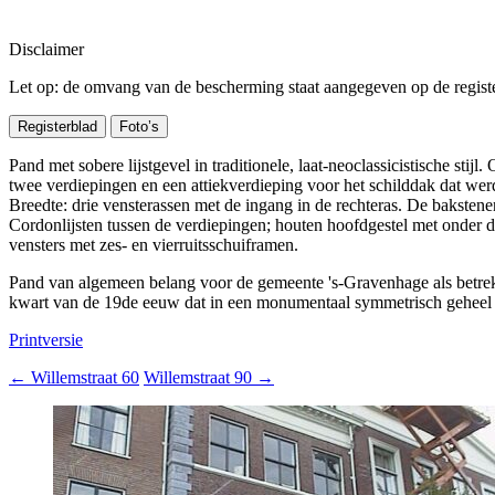
Disclaimer
Let op: de omvang van de bescherming staat aangegeven op de register
Registerblad
Foto’s
Pand met sobere lijstgevel in traditionele, laat-neoclassicistische st
twee verdiepingen en een attiekverdieping voor het schilddak dat we
Breedte: drie vensterassen met de ingang in de rechteras. De baksten
Cordonlijsten tussen de verdiepingen; houten hoofdgestel met onder de 
vensters met zes- en vierruitsschuiframen.
Pand van algemeen belang voor de gemeente 's-Gravenhage als betrekk
kwart van de 19de eeuw dat in een monumentaal symmetrisch geheel
Printversie
←
Willemstraat 60
Willemstraat 90
→