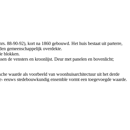
nrs. 88-90-92), kort na 1860 gebouwd. Het huis bestaat uit parterre,
anden gemeenschappelijk overdekte.
de blokken.
ssen de vensters en kroonlijst. Deur met panelen en bovenlicht;
sche waarde als voorbeeld van woonhuisarchitectuur uit het derde
9de- eeuws stedebouwkundig ensemble vormt een toegevoegde waarde.