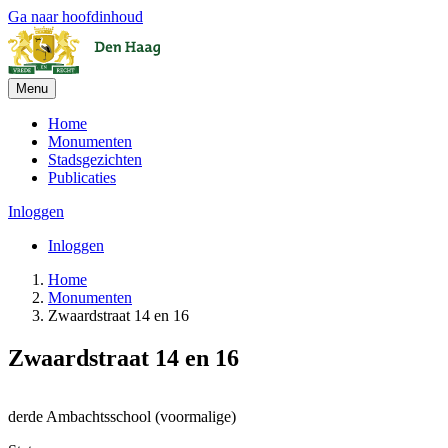
Ga naar hoofdinhoud
Menu
Home
Monumenten
Stadsgezichten
Publicaties
Inloggen
Inloggen
Home
Monumenten
Zwaardstraat 14 en 16
Zwaardstraat 14 en 16
+
derde Ambachtsschool (voormalige)