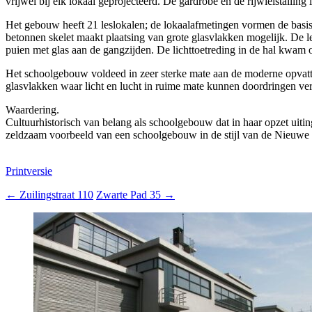
vrijwel bij elk lokaal geprojecteerd. De gardrobe en de rijwielstalling 
Het gebouw heeft 21 leslokalen; de lokaalafmetingen vormen de basis
betonnen skelet maakt plaatsing van grote glasvlakken mogelijk. De le
puien met glas aan de gangzijden. De lichttoetreding in de hal kwam 
Het schoolgebouw voldeed in zeer sterke mate aan de moderne opvatti
glasvlakken waar licht en lucht in ruime mate kunnen doordringen vert
Waardering.
Cultuurhistorisch van belang als schoolgebouw dat in haar opzet uitin
zeldzaam voorbeeld van een schoolgebouw in de stijl van de Nieuwe 
Printversie
←
Zuilingstraat 110
Zwarte Pad 35
→