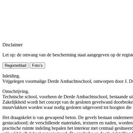
Disclaimer
Let op: de omvang van de bescherming staat aangegeven op de register
Registerblad
Foto’s
Inleiding.
Vrijgelegen voormalige Derde Ambachtsschool, ontworpen door J. Du
Omschrijving.
Technische school, voorheen de Derde Ambachtsschool, bestaande uit
Zakelijkheid wordt het concept van de gesloten gevelwand doorbroken
muurvlakken worden waar nodig gesloten uitgevoerd tot hoogten die func
Het draagskelet is van gewapend beton. De gevels bestaan ondermeer ui
gestucadoord; de verschillende materialen, texturen en naden, worden
practische ruimte indeling bepalen het interieur met centraal gesitue