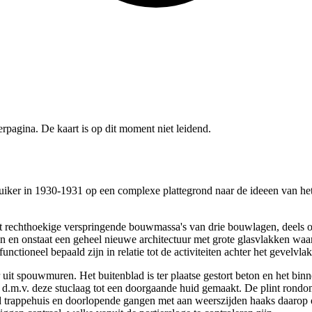
pagina. De kaart is op dit moment niet leidend.
iker in 1930-1931 op een complexe plattegrond naar de ideeen van he
 rechthoekige verspringende bouwmassa's van drie bouwlagen, deels o
 en onstaat een geheel nieuwe architectuur met grote glasvlakken waar 
tioneel bepaald zijn in relatie tot de activiteiten achter het gevelvlak
t spouwmuren. Het buitenblad is ter plaatse gestort beton en het binne
 d.m.v. deze stuclaag tot een doorgaande huid gemaakt. De plint rondom
erd trappehuis en doorlopende gangen met aan weerszijden haaks daarop 