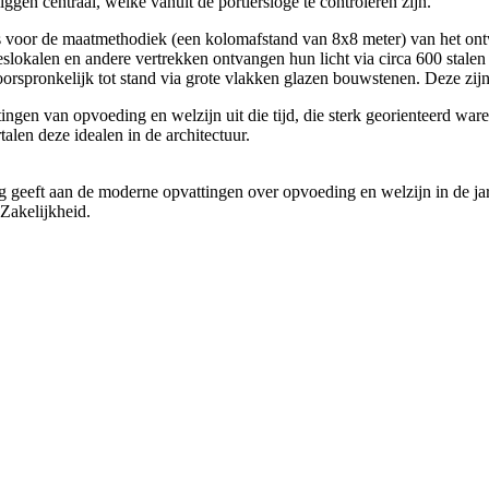
liggen centraal, welke vanuit de portiersloge te controleren zijn.
 voor de maatmethodiek (een kolomafstand van 8x8 meter) van het ontw
slokalen en andere vertrekken ontvangen hun licht via circa 600 stalen
oorspronkelijk tot stand via grote vlakken glazen bouwstenen. Deze zij
ngen van opvoeding en welzijn uit die tijd, die sterk georienteerd wa
alen deze idealen in de architectuur.
g geeft aan de moderne opvattingen over opvoeding en welzijn in de jare
Zakelijkheid.