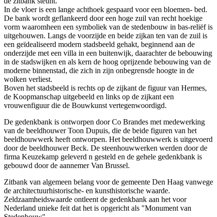
de zitbank steunt.
In de vloer is een lange achthoek gespaard voor een bloemen- bed.
De bank wordt geflankeerd door een hoge zuil van recht hoekige
vorm waaromheen een symboliek van de stedenbouw in bas-reliëf is
uitgehouwen. Langs de voorzijde en beide zijkan ten van de zuil is
een geïdealiseerd modern stadsbeeld gehakt, beginnend aan de
onderzijde met een villa in een buitenwijk, daarachter de bebouwing
in de stadswijken en als kern de hoog oprijzende bebouwing van de
moderne binnenstad, die zich in zijn onbegrensde hoogte in de
wolken verliest.
Boven het stadsbeeld is rechts op de zijkant de figuur van Hermes,
de Koopmanschap uitgebeeld en links op de zijkant een
vrouwenfiguur die de Bouwkunst vertegenwoordigd.
De gedenkbank is ontworpen door Co Brandes met medewerking
van de beeldhouwer Toon Dupuis, die de beide figuren van het
beeldhouwwerk heeft ontworpen. Het beeldhouwwerk is uitgevoerd
door de beeldhouwer Beck. De steenhouwwerken werden door de
firma Keuzekamp geleverd n gesteld en de gehele gedenkbank is
gebouwd door de aannemer Van Brussel.
Zitbank van algemeen belang voor de gemeente Den Haag vanwege
de architectuurhistorische- en kunsthistorische waarde.
Zeldzaamheidswaarde ontleent de gedenkbank aan het voor
Nederland unieke feit dat het is opgericht als "Monument van
Stedenbouw".