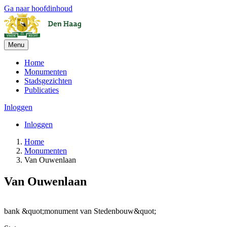
Ga naar hoofdinhoud
Menu
Home
Monumenten
Stadsgezichten
Publicaties
Inloggen
Inloggen
Home
Monumenten
Van Ouwenlaan
Van Ouwenlaan
Leaflet
| ©
OpenStreetMap
, ©
CARTO
+
bank &quot;monument van Stedenbouw&quot;