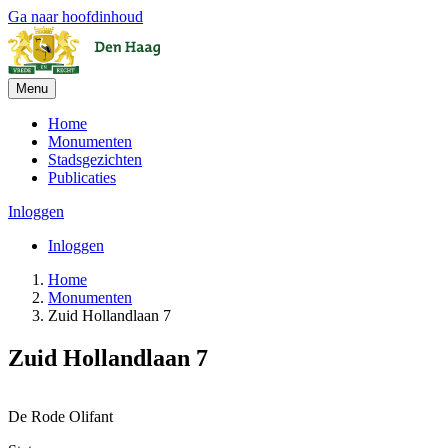
Ga naar hoofdinhoud
Menu
Home
Monumenten
Stadsgezichten
Publicaties
Inloggen
Inloggen
Home
Monumenten
Zuid Hollandlaan 7
Zuid Hollandlaan 7
+
De Rode Olifant