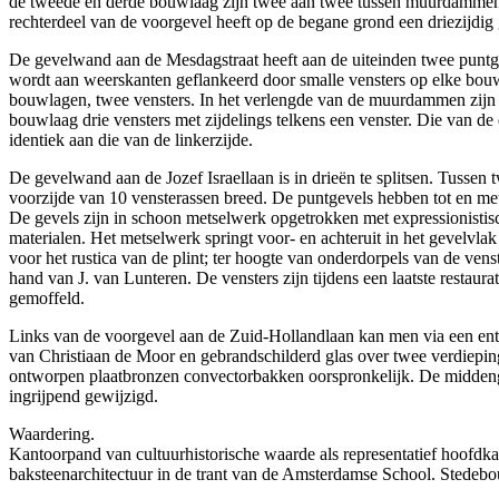
de tweede en derde bouwlaag zijn twee aan twee tussen muurdammen ge
rechterdeel van de voorgevel heeft op de begane grond een driezijdi
De gevelwand aan de Mesdagstraat heeft aan de uiteinden twee puntge
wordt aan weerskanten geflankeerd door smalle vensters op elke bouw
bouwlagen, twee vensters. In het verlengde van de muurdammen zijn i
bouwlaag drie vensters met zijdelings telkens een venster. Die van d
identiek aan die van de linkerzijde.
De gevelwand aan de Jozef Israellaan is in drieën te splitsen. Tusse
voorzijde van 10 vensterassen breed. De puntgevels hebben tot en me
De gevels zijn in schoon metselwerk opgetrokken met expressionistisc
materialen. Het metselwerk springt voor- en achteruit in het gevelvl
voor het rustica van de plint; ter hoogte van onderdorpels van de ve
hand van J. van Lunteren. De vensters zijn tijdens een laatste restau
gemoffeld.
Links van de voorgevel aan de Zuid-Hollandlaan kan men via een entr
van Christiaan de Moor en gebrandschilderd glas over twee verdiepin
ontworpen plaatbronzen convectorbakken oorspronkelijk. De middengan
ingrijpend gewijzigd.
Waardering.
Kantoorpand van cultuurhistorische waarde als representatief hoofdkan
baksteenarchitectuur in de trant van de Amsterdamse School. Stedebo