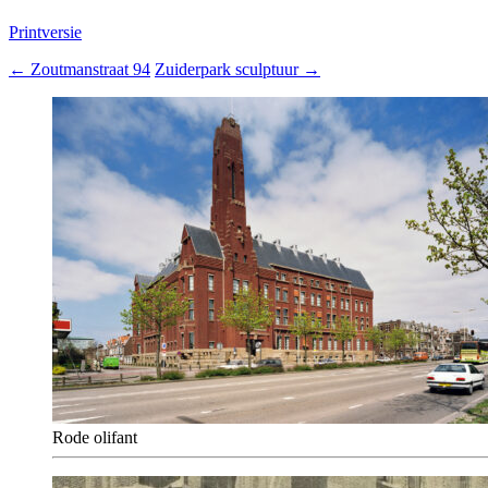
Printversie
←
Zoutmanstraat 94
Zuiderpark sculptuur
→
Rode olifant