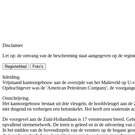
Disclaimer
Let op: de omvang van de bescherming staat aangegeven op de register
Registerblad
Foto’s
Inleiding.
Vrijstaand kantoorgebouw aan de overzijde van het Malieveld op U-v
Opdrachtgever was de 'American Petroleum Company', de voorganger v
Omschrijving.
Het kantoorgebouw bestaat uit drie vleugels; de hoofdvleugel aan de 
niet dragend en verbergen een betonskelet. Het heeft een souterrain 
De voorgevel aan de Zuid-Hollandlaan is 17 vensterassen breed. Geh
opvallend siermetselwerk. De toren is geleed en in de uitvoering van
In het midden van de bovendorpels van de vensters op de begane gron