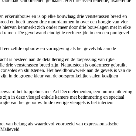
deldak schoorstenen geplaatst. Het drie assen tellende, risalerende
en erkeruitbouw en is op elke bouwlaag drie vensterassen breed en
breed en heeft tussen drie muurdammen in over een hoogte van vier
ts hiervan kenmerkt zich onder meer door drie bouwlagen met in elke
od ramen. De gevelwand eindigt te rechterzijde in een een puntgevel
eeft eenzelfde opbouw en vormgeving als het gevelvlak aan de
t is besteed aan de detaillering en de toepassing van rijke
ie drie vensterassen breed zijn. Natuursteen is ondermeer gebruikt
r consoles en sluitstenen. Het beeldhouwwerk aan de gevels is van de
zijn in de groene kleur van de oorspronkelijke stalen kozijnen
 bewaard het trappehuis met Art Deco elementen, een muurschildering
 zijn in deze vleugel enkele kamers met betimmering en speciaal
te van het gebouw. In de overige vleugels is het interieur
 het van belang als waardevol voorbeeld van expressionistische
 Malieveld.