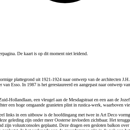
pagina. De kaart is op dit moment niet leidend.
ormige plattegrond uit 1921-1924 naar ontwerp van de architecten J.H
an Esso. In 1987 is het gerestaureerd en aangepast naar ontwerp van 
Zuid-Hollandlaan, een vleugel aan de Mesdagstraat en een aan de Jozef I
achter een hoge omgaande granieten plint in rustica-werk, waarboven v
eel links in een uitbouw is de hoofdingang met twee in Art Deco vorm
 deze geleding zijn onder meer Oosterse invloeden zichtbaar. Het terug
d zijn voluutconsoles geplaatst. Deze dragen een gesloten balkon over