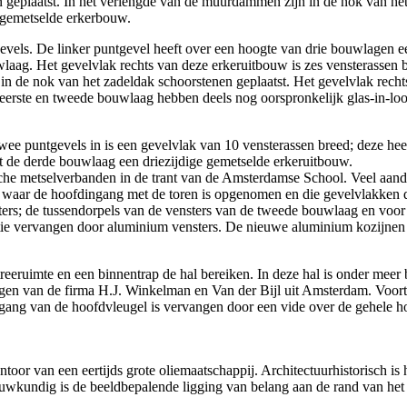
plaatst. In het verlengde van de muurdammen zijn in de nok van het za
g gemetselde erkerbouw.
vels. De linker puntgevel heeft over een hoogte van drie bouwlagen e
laag. Het gevelvlak rechts van deze erkeruitbouw is zes vensterassen 
n de nok van het zadeldak schoorstenen geplaatst. Het gevelvlak rech
e eerste en tweede bouwlaag hebben deels nog oorspronkelijk glas-in-lo
n twee puntgevels in is een gevelvlak van 10 vensterassen breed; deze h
t de derde bouwlaag een driezijdige gemetselde erkeruitbouw.
he metselverbanden in de trant van de Amsterdamse School. Veel aandach
ak waar de hoofdingang met de toren is opgenomen en die gevelvlakken d
nsters; de tussendorpels van de vensters van de tweede bouwlaag en voo
ratie vervangen door aluminium vensters. De nieuwe aluminium kozijnen 
eeruimte en een binnentrap de hal bereiken. In deze hal is onder meer
gen van de firma H.J. Winkelman en Van der Bijl uit Amsterdam. Voorts
g van de hoofdvleugel is vervangen door een vide over de gehele hoog
toor van een eertijds grote oliemaatschappij. Architectuurhistorisch is
uwkundig is de beeldbepalende ligging van belang aan de rand van het