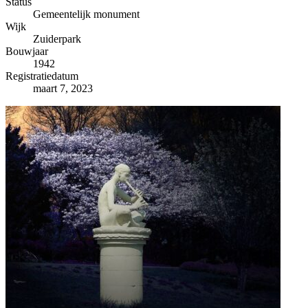
−
Status
Gemeentelijk monument
Wijk
Zuiderpark
Bouwjaar
1942
Registratiedatum
maart 7, 2023