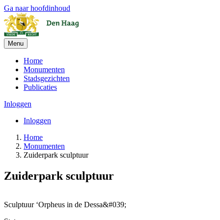
Ga naar hoofdinhoud
Menu
Home
Monumenten
Stadsgezichten
Publicaties
Inloggen
Inloggen
Home
Monumenten
Zuiderpark sculptuur
Zuiderpark sculptuur
Leaflet
| ©
OpenStreetMap
, ©
CARTO
+
Sculptuur ‘Orpheus in de Dessa&#039;