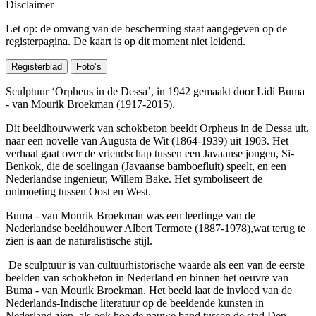
Disclaimer
Let op: de omvang van de bescherming staat aangegeven op de
registerpagina. De kaart is op dit moment niet leidend.
Registerblad
Foto’s
Sculptuur ‘Orpheus in de Dessa’, in 1942 gemaakt door Lidi Buma
- van Mourik Broekman (1917-2015).
Dit beeldhouwwerk van schokbeton beeldt Orpheus in de Dessa uit,
naar een novelle van Augusta de Wit (1864-1939) uit 1903. Het
verhaal gaat over de vriendschap tussen een Javaanse jongen, Si-
Benkok, die de soelingan (Javaanse bamboefluit) speelt, en een
Nederlandse ingenieur, Willem Bake. Het symboliseert de
ontmoeting tussen Oost en West.
Buma - van Mourik Broekman was een leerlinge van de
Nederlandse beeldhouwer Albert Termote (1887-1978),wat terug te
zien is aan de naturalistische stijl.
De sculptuur is van cultuurhistorische waarde als een van de eerste
beelden van schokbeton in Nederland en binnen het oeuvre van
Buma - van Mourik Broekman. Het beeld laat de invloed van de
Nederlands-Indische literatuur op de beeldende kunsten in
Nederland zien, als ook hoe de nauwe band tussen de stad Den