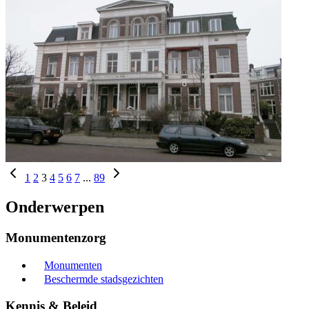
1
2
3
4
5
6
7
...
89
Onderwerpen
Monumentenzorg
Monumenten
Beschermde stadsgezichten
Kennis & Beleid