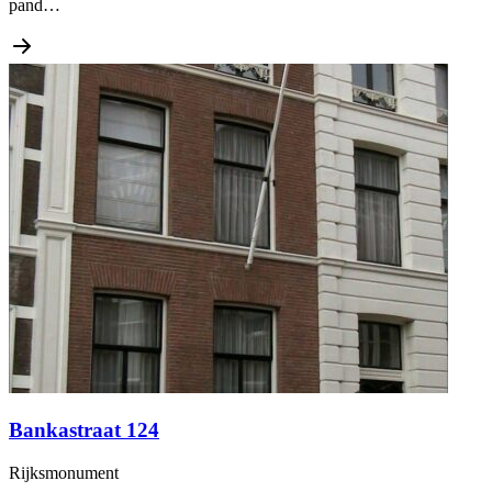
pand…
Bankastraat 124
Rijksmonument