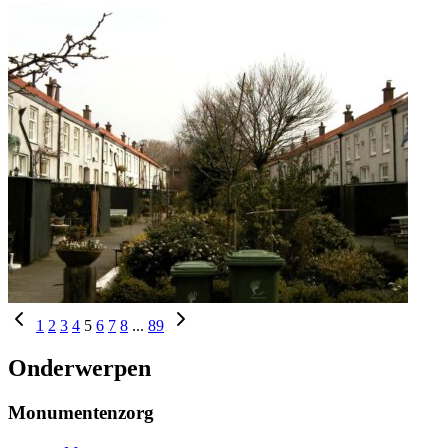
1
2
3
4
5
6
7
8
...
89
Onderwerpen
Monumentenzorg