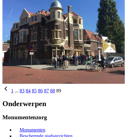
1
...
83
84
85
86
87
88
89
Onderwerpen
Monumentenzorg
Monumenten
Beschermde stadsgezichten