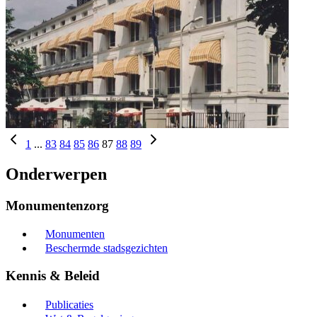
1
...
83
84
85
86
87
88
89
Onderwerpen
Monumentenzorg
Monumenten
Beschermde stadsgezichten
Kennis & Beleid
Publicaties