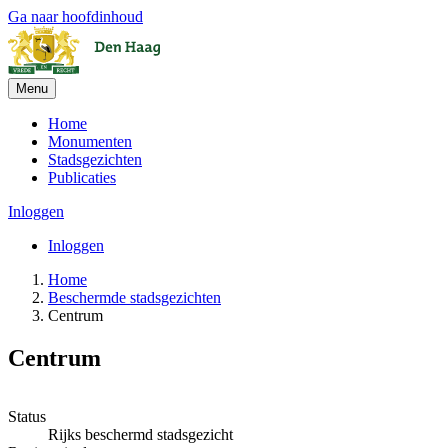
Ga naar hoofdinhoud
Menu
Home
Monumenten
Stadsgezichten
Publicaties
Inloggen
Inloggen
Home
Beschermde stadsgezichten
Centrum
Centrum
Leaflet
| ©
OpenStreetMap
, ©
CARTO
+
Status
Rijks beschermd stadsgezicht