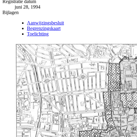
−
Registratie datum
juni 28, 1994
Bijlagen
Aanwijzingsbesluit
Begrenzingskaart
Toelichting