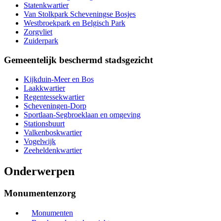
Statenkwartier
Van Stolkpark Scheveningse Bosjes
Westbroekpark en Belgisch Park
Zorgvliet
Zuiderpark
Gemeentelijk beschermd stadsgezicht
Kijkduin-Meer en Bos
Laakkwartier
Regentessekwartier
Scheveningen-Dorp
Sportlaan-Segbroeklaan en omgeving
Stationsbuurt
Valkenboskwartier
Vogelwijk
Zeeheldenkwartier
Onderwerpen
Monumentenzorg
Monumenten